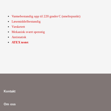
Varmebestandig opp til 220 grader C (smeltepunkt)
Løsemiddelbestandig
Væsketett
Mekanisk svært spenstig
Antistatisk
ATEX testet
Kontakt
Om oss