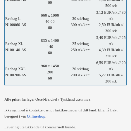
60
500 stk
3,12 EUR/stk // 30
660 x 1000
Recbag L
30 stk/bag
stk
40-60
N100060-AS
300 stk/kart.
2,50 EUR/stk //
60
300 stk
5,49 EUR/stk // 25
835 x 1400
Recbag XL
25 stk/bag
stk
140
N100140-AS
250 stk/kart.
4,39 EUR/stk //
60
250 stk
6,59 EUR/stk // 20
960 x 1450
Recbag XXL
20 stk/bag
stk
200
N100200-AS
200 stk/kart.
5,27 EUR/stk //
60
200 stk
Alle priser fra lager Oerel-Barchel / Tyskland uten mva.
Ikke nøl med å kontakte oss for fraktkostnader til ditt land.
Eller få frakt
beregnet i vår
Onlineshop
.
Levering utelukkende til kommersiell kunde.