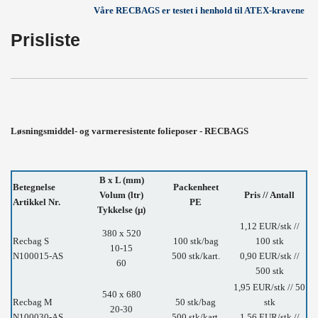
Våre RECBAGS er testet i henhold til ATEX-kravene
Prisliste
Løsningsmiddel- og varmeresistente folieposer - RECBAGS
B x L (mm)
Betegnelse
Packenheet
Volum (ltr)
Pris // Antall
Artikkel Nr.
PE
Tykkelse (µ)
1,12 EUR/stk //
380 x 520
Recbag S
100 stk/bag
100 stk
10-15
N100015-AS
500 stk/kart.
0,90 EUR/stk //
60
500 stk
1,95 EUR/stk // 50
540 x 680
Recbag M
50 stk/bag
stk
20-30
N100030-AS
500 stk/kart.
1,56 EUR/stk //