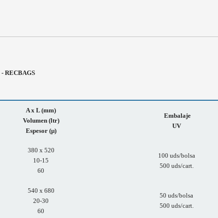
tes - RECBAGS
A x L (mm)
E
mbalaje
Volumen (ltr)
UV
Espesor (µ)
380 x 520
100 uds/bolsa
10-15
500 uds/cart.
60
540 x 680
50 uds/bolsa
20-30
500 uds/cart.
60