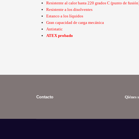
Resistente al calor hasta 220 grados C (punto de fusión
Resistente a los disolventes
Estanco a los líquidos
Gran capacidad de carga mecánica
Antistatic
ATEX probado
Contacto
Qiénes 