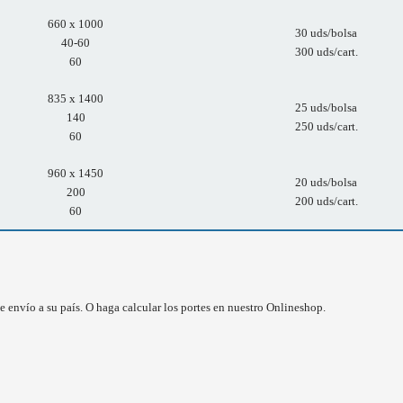
660 x 1000
30 uds/bolsa
40-60
300 uds/cart.
60
835 x 1400
25 uds/bolsa
140
250 uds/cart.
60
960 x 1450
20 uds/bolsa
200
200 uds/cart.
60
e envío a su país. O haga calcular los portes en nuestro Onlineshop.