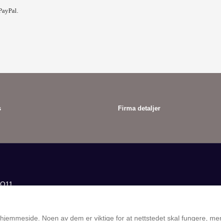
PayPal.
s
Firma detaljer
 hjemmeside. Noen av dem er viktige for at nettstedet skal fungere, m