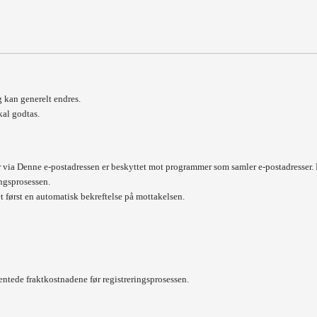
 kan generelt endres.
kal godtas.
r via
Denne e-postadressen er beskyttet mot programmer som samler e-postadresser. D
ngsprosessen.
et først en automatisk bekreftelse på mottakelsen.
ventede fraktkostnadene før registreringsprosessen.