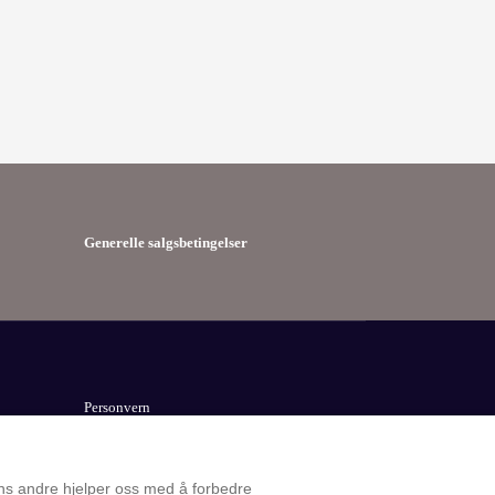
Generelle salgsbetingelser
Personvern
GOOGLE Analytics
ens andre hjelper oss med å forbedre