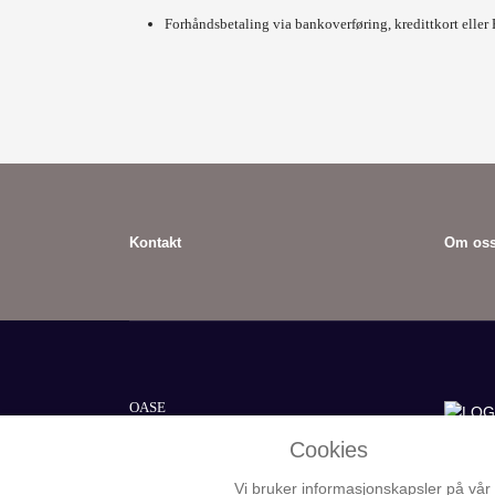
Forhåndsbetaling via bankoverføring, kredittkort eller 
Kontakt
Om os
OASE
Ost-Asien Service & Handel GmbH
Cookies
Barcheler Str. 22
Vi bruker informasjonskapsler på vår
27432 Oerel-Barchel