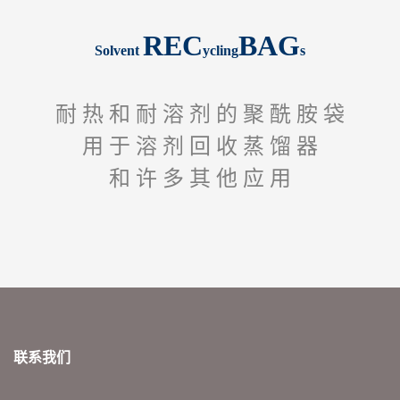
REC
BAG
Solvent
ycling
s
耐 热 和 耐 溶 剂 的 聚 酰 胺 袋
用 于 溶 剂 回 收 蒸 馏 器
和 许 多 其 他 应 用
联系我们