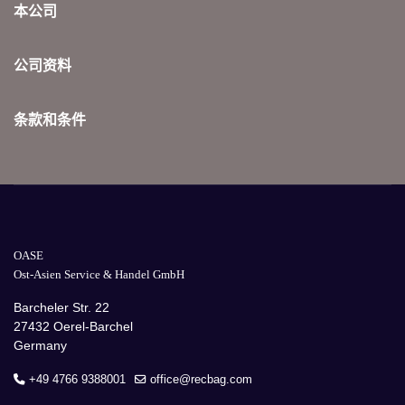
本公司
公司资料
条款和条件
OASE
Ost-Asien Service & Handel GmbH
Barcheler Str. 22
27432 Oerel-Barchel
Germany
+49 4766 9388001
office@recbag.com