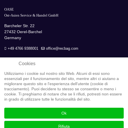
OASE
Ost-Asien Service & Handel GmbH
Barcheler Str. 22
27432 Oerel-Barchel
Germany
+49 4766 9388001
office@recbag.com
Cookies
Utilizziamo i cookie sul nostro sito Web. Alcuni di essi sono
essenziali per il funzionamento del sito, mentre altri ci aiutano a
migliorare questo sito e l'esperienza dell'utente (cookie di
tracciamento). Puoi decidere tu stesso se consentire o meno i
Protezione dati
cookie. Ti preghiamo di notare che se li rifiuti, potresti non essere
in grado di utilizzare tutte le funzionalità del sito.
GOOGLE Analytics
Ok
Copyright © 2026 OASE GmbH
Rifiuta